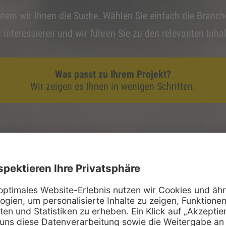
htern wir Ihnen die Suche. Wählen Sie einfach die Branc
h interessieren und wir führen Sie zu den relevanten Inhal
Was passt zu Ihrem Projekt?
Wir zeigen es Ihnen in wenigen Schritten.