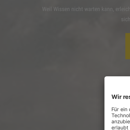
Weil Wissen nicht warten kann, erleic
sic